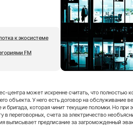
лотка к экосистеме
егориями FM
ес-центра может искренне считать, что полностью к
го объекта. У него есть договор на обслуживание в
е и бригада, которая чинит текущие поломки. Но при
у в переговорных, счета за электричество необъясн
ия выписывает предписание за загроможденный эва