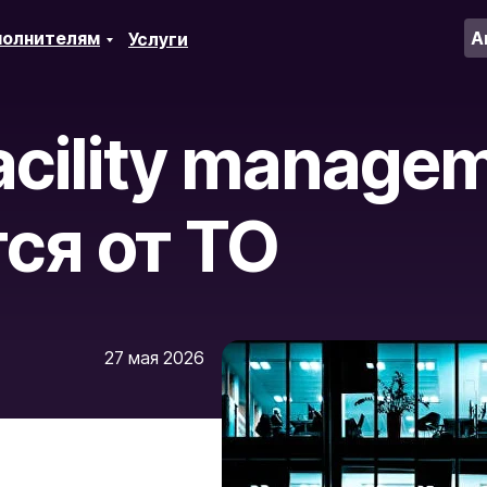
полнителям
А
Услуги
acility manage
ся от ТО
27 мая 2026