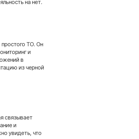
льность на нет.
 простого ТО. Он
ониторинг и
ложений в
атацию из черной
ая связывает
ание и
но увидеть, что