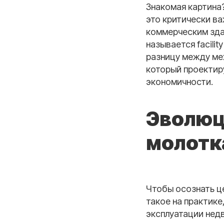
Знакомая картина?
это критически ва
коммерческим зда
называется facilit
разницу между ме
который проектиру
экономичности.
Эволюц
молотк
Чтобы осознать це
такое на практике
эксплуатации нед