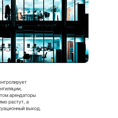
онтролирует
ентиляции,
 этом арендаторы
имо растут, а
куационный выход.