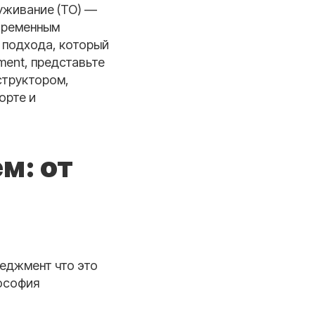
луживание (ТО) —
овременным
 подхода, который
ement, представьте
структором,
орте и
м: от
неджмент что это
лософия