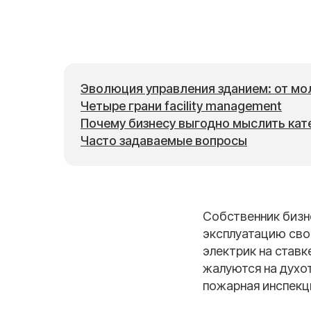
Эволюция управления зданием: от мо
Четыре грани facility management
Почему бизнесу выгодно мыслить кат
Часто задаваемые вопросы
Собственник бизн
эксплуатацию свое
электрик на ставк
жалуются на духот
пожарная инспекц