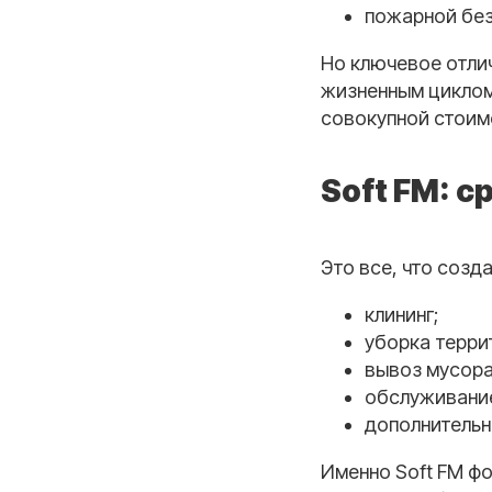
пожарной бе
Но ключевое отлич
жизненным циклом
совокупной стоим
Soft FM: с
Это все, что соз
клининг;
уборка терри
вывоз мусора
обслуживание
дополнительн
Именно Soft FM ф