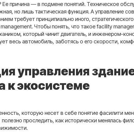
 Ее причина — в подмене понятий. Техническое обс
жная, но лишь тактическая функция. А управление с
нием требует принципиально иного, стратегического
y management. Чтобы понять, что такое facility manag
хаником, который чинит двигатель, и инженером-кон
ет весь автомобиль, заботясь о его скорости, комф
ия управления здание
а к экосистеме
нность, которую несет в себе понятие фасилити ме
, полезно проследить, как исторически менялась фи
вижимости.