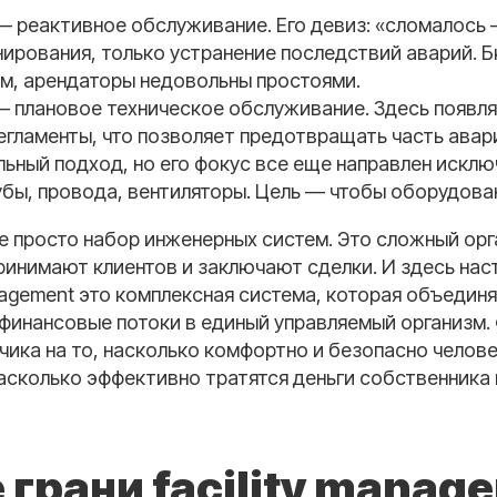
— реактивное обслуживание. Его девиз: «сломалось 
нирования, только устранение последствий аварий.
м, арендаторы недовольны простоями.
— плановое техническое обслуживание. Здесь появл
егламенты, что позволяет предотвращать часть авар
ьный подход, но его фокус все еще направлен исклю
убы, провода, вентиляторы. Цель — чтобы оборудова
е просто набор инженерных систем. Это сложный орг
ринимают клиентов и заключают сделки. И здесь нас
anagement это комплексная система, которая объедин
 финансовые потоки в единый управляемый организм
чика на то, насколько комфортно и безопасно челов
асколько эффективно тратятся деньги собственника 
грани facility manag