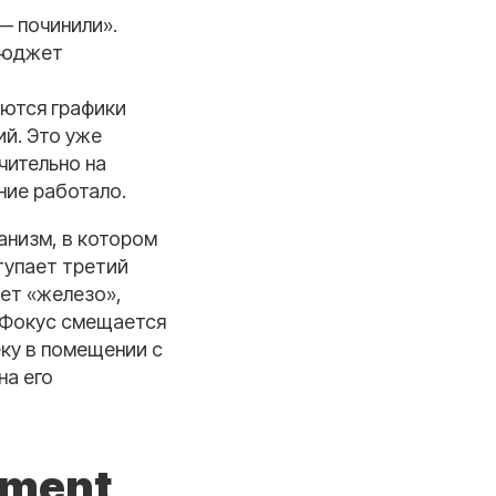
— починили».
 Бюджет
яются графики
ий. Это уже
чительно на
ние работало.
анизм, в котором
тупает третий
яет «железо»,
. Фокус смещается
еку в помещении с
на его
ement