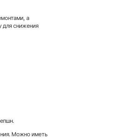
емонтами, а
у для снижения
епшн.
ания. Можно иметь