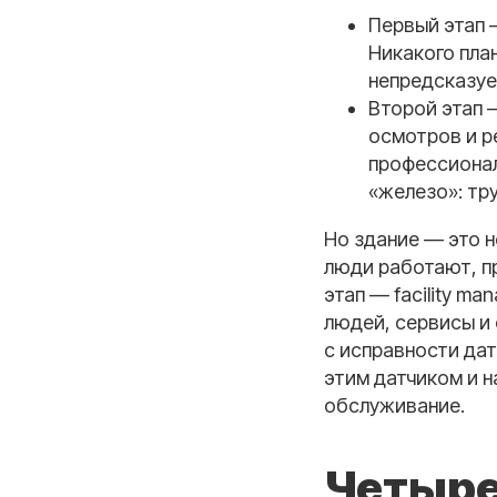
Первый этап 
Никакого пла
непредсказуе
Второй этап 
осмотров и р
профессионал
«железо»: тр
Но здание — это н
люди работают, п
этап — facility m
людей, сервисы и
с исправности дат
этим датчиком и н
обслуживание.
Четыре 