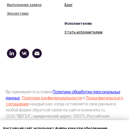
Выполнение заявок
Блог
Экосистема
Исполнителям
Стать исполнителем
Вы принимаете условия
Политики обработки персональных
данных
,
Политики конфиденциальности
и
Пользовательского
соглашения
каждый раз, когда оставляете свои данные в
любой форме обратной связи на сайте wowworks.ru.
ООО "ВВТЕХ", юридический адрес: 125171, Российская
Федерация, город Москва, вн.тер.г. муниципальный округ
Войковский, ул. 1-я Радиаторская, д. 7, пом. 2П, почтовый
Настоящий сайт использует файлы куки для обеспечения