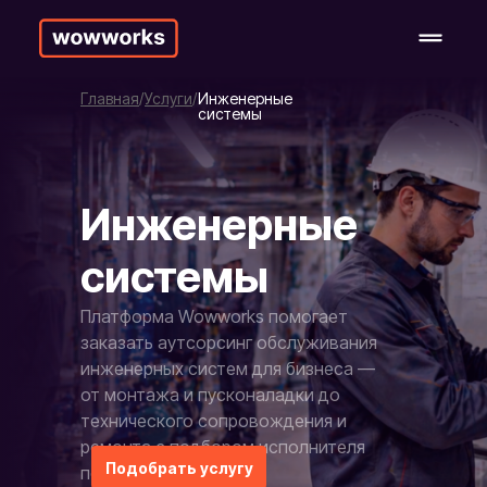
Главная
Услуги
Инженерные
системы
Инженерные
системы
Платформа Wowworks помогает
заказать аутсорсинг обслуживания
инженерных систем для бизнеса —
от монтажа и пусконаладки до
технического сопровождения и
ремонта с подбором исполнителя
Подобрать услугу
под объект и задачу.