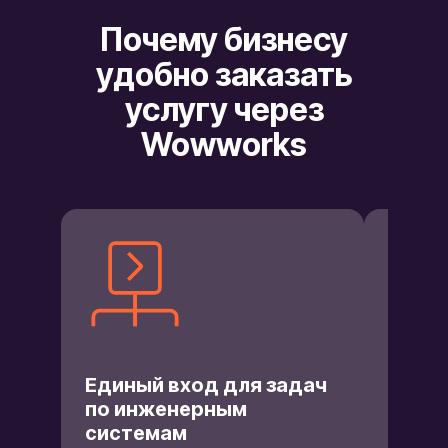
Почему бизнесу
удобно заказать
услугу через
Wowworks
Подх
Единый вход для задач
одно
по инженерным
для 
системам