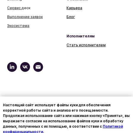
Сервис д
еск
Карьера
Выполнение заявок
Блог
Экосистема
Исполнителям
Стать исполнителем
Настоящий сайт использует файлы куки для обеспечения
Вы принимаете условия
Политики обработки персональных
корректной работы сайта и анализа его посещаемости.
данных
,
Политики конфиденциальности
и
Пользовательского
Продолжая использование сайта или нажимая кнопку «Принять», вы
соглашения
каждый раз, когда оставляете свои данные в
выражаете согласие на использование файлов куки и обработку
любой форме обратной связи на сайте wowworks.ru.
данных, полученных с их помощью, в соответствии с
Политикой
ООО "ВВТЕХ", юридический адрес: 125171, Российская
конфиденциальности
.